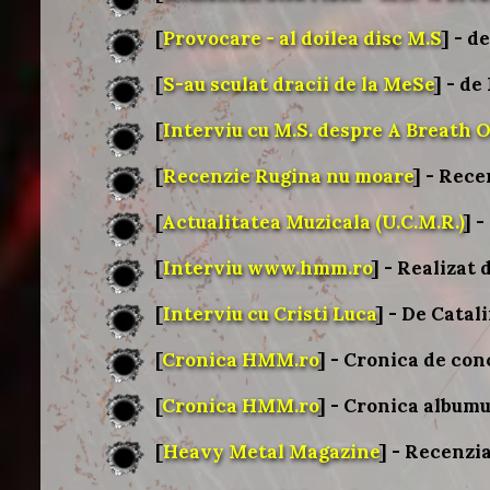
[
Provocare - al doilea disc M.S
] - d
[
S-au sculat dracii de la MeSe
] - d
[
Interviu cu M.S. despre A Breath O
[
Recenzie Rugina nu moare
] - Rece
[
Actualitatea Muzicala (U.C.M.R.)
] 
[
Interviu www.hmm.ro
] - Realizat
[
Interviu cu Cristi Luca
] - De Catal
[
Cronica HMM.ro
] - Cronica de co
[
Cronica HMM.ro
] - Cronica albumu
[
Heavy Metal Magazine
] - Recenzi