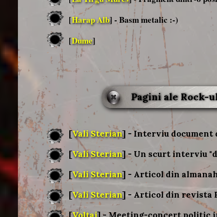
[
Harap Alb
] - Basm metalic :-)
[
Dume
]
Pagini ale Rock-u
[
Vali Sterian
] - Interviu document 
[
Vali Sterian
] - Un scurt interviu "d
[
Vali Sterian
] - Articol din almana
[
Vali Sterian
] - Articol din revist
[
Voltaj
] - Meeting-concert politic i