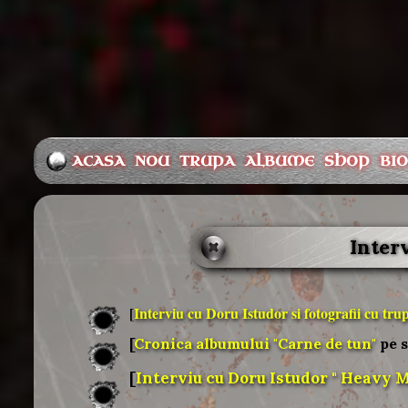
ACASA
NOU
TRUPA
ALBUME
SHOP
BI
Interv
[
Interviu cu Doru Istudor si fotografii cu tr
[
Cronica albumului "Carne de tun"
pe s
[
Interviu cu Doru Istudor " Heavy M