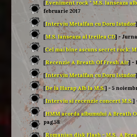
[
Eveniment rock " M.S. lanseaza al
februarie 2017
[
Interviu Metalfan cu Doru Istudor
[
M.S. lanseaza al treilea CD
] - Jurn
[
Cel mai bine ascuns secret rock: M
[
Recenzie A Breath Of Fresh Air
] -
[
Interviu Metalfan cu Doru Istudor
[
De la Harap Alb la M.S.
] - 5 noiemb
[
Interviu si recenzie concert M.S.
]
[
HMM acorda albumului A Breath Of
pag.58
[
Romanian disk Flash - M.S. A Breat