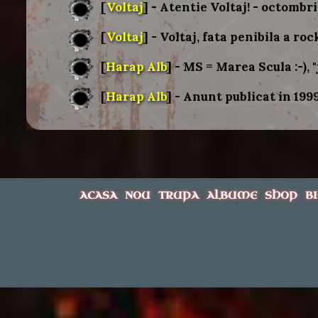
[
Voltaj
] - Atentie Voltaj! - octombr
[
Voltaj
] - Voltaj, fata penibila a ro
[
Harap Alb
] - MS = Marea Scula :-), 
[
Harap Alb
] - Anunt publicat in 199
ACASA
NOU
TRUPA
ALBUME
SHOP
B