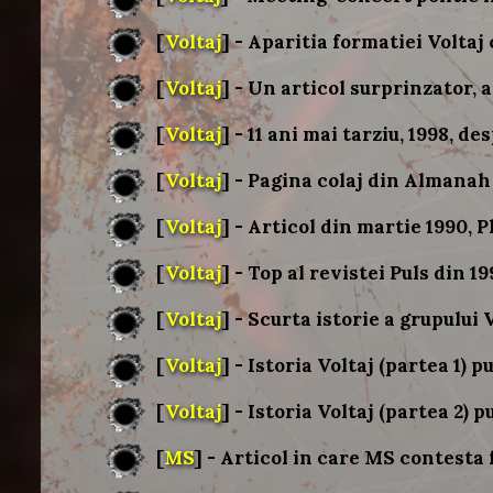
[
Voltaj
] - Aparitia formatiei Volt
[
Voltaj
] - Un articol surprinzator, a
[
Voltaj
] - 11 ani mai tarziu, 1998, des
[
Voltaj
] - Pagina colaj din Almanah 
[
Voltaj
] - Articol din martie 1990,
[
Voltaj
] - Top al revistei Puls din 1
[
Voltaj
] - Scurta istorie a grupulu
[
Voltaj
] - Istoria Voltaj (partea 1)
[
Voltaj
] - Istoria Voltaj (partea 2)
[
MS
] - Articol in care MS contesta 