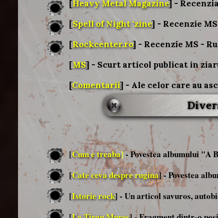
[
Heavy Metal Magazine
] - Recenzi
[
Spell of Night 'zine
] - Recenzie MS
[
Rockcenter.ro
] - Recenzie MS - R
[
MS
] - Scurt articol publicat in z
[
Comentarii
] - Ale celor care au as
Diver
[
Cum e treaba
]
- Povestea albumului "A 
[
Cate ceva despre rugina
] - Povestea al
[
Istorie rock
] - Un articol savuros, auto
[
La Tirgu Mures
] - Fragment dintr-o posi