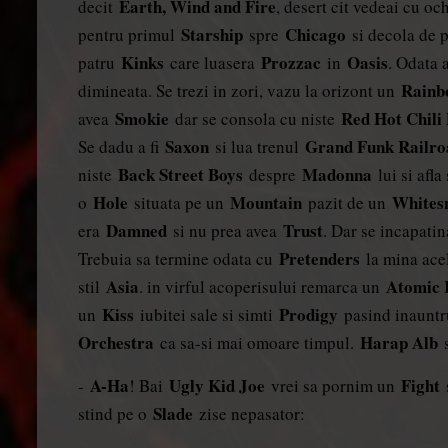
Earth, Wind and Fire
decit
, desert cit vedeai cu o
Starship
Chicago
pentru primul
spre
si decola de
Kinks
Prozzac
Oasis
patru
care luasera
in
. Odata 
Rainb
dimineata. Se trezi in zori, vazu la orizont un
Smokie
Red Hot Chili
avea
dar se consola cu niste
Saxon
Grand Funk Railr
Se dadu a fi
si lua trenul
Back Street Boys
Madonna
niste
despre
lui si afl
Hole
Mountain
Whites
o
situata pe un
pazit de un
Damned
Trust
era
si nu prea avea
. Dar se incapati
Pretenders
Trebuia sa termine odata cu
la mina ace
Asia
Atomic 
stil
. in virful acoperisului remarca un
Kiss
Prodigy
un
iubitei sale si simti
pasind inaunt
Orchestra
Harap Alb
ca sa-si mai omoare timpul.
A-Ha
Ugly Kid Joe
Fight
-
! Bai
vrei sa pornim un
Slade
stind pe o
zise nepasator: