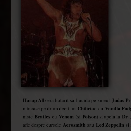
Harap Alb
Judas Pr
era hotarit sa-l ucida pe zmeul
Chifiriac
Vanilla Fud
mincase pe drum decit un
cu
Beatles
Venom
Poison
Dr.
niste
cu
(si
) si apela la
Aerosmith
Led Zeppelin
afle despre cursele
sau
si