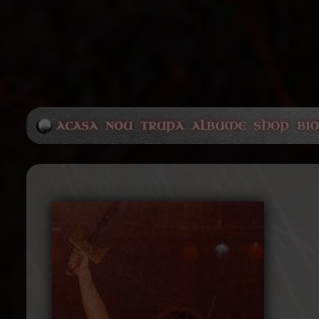
ACASA
NOU
TRUPA
ALBUME
SHOP
BI