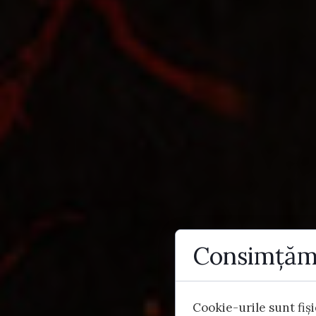
Consimțămâ
Cookie-urile sunt fiși