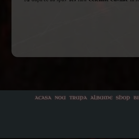
ACASA
NOU
TRUPA
ALBUME
SHOP
B