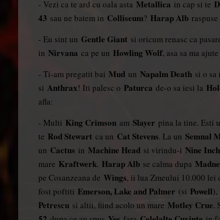
Metallica
D
- Vezi ca te ard cu oala asta
in cap si te
43
Colliseum
Harap Alb
sau ne batem in
?
raspuse 
Gentle Giant
- Eu sint un
si oricum renasc ca pasa
Nirvana
Howling Wolf
in
ca pe un
, asa sa ma ajut
Mud
Napalm Death
- Ti-am pregatit bai
un
si o sa
Anthrax
Paturca
Hol
si
! Iti palesc o
de-o sa iesi la
afla:
King Crimson
Slayer
- Multi
am
pina la tine. Esti
Rod Stewart
Cat Stevens
Semnal 
te
ca un
. La un
Cactus
Machine Head
Nine Inc
un
in
si virindu-i
Kraftwerk
Harap Alb
Madne
mare
.
se calma dupa
Wings
pe Cosanzeana de
, ii lua Zmeului 10.000 le
Emerson, Lake and Palmer
Powell
fost poftiti
(si
)
Petrescu
Motley Crue
si altii, fiind acolo un mare
.
52
Yes
Celelalte Cuvinte
dupa ce au spus
fara
in 