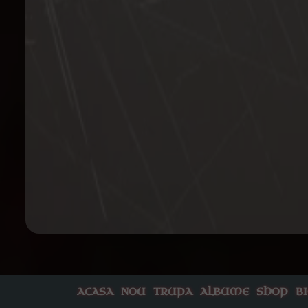
ACASA
NOU
TRUPA
ALBUME
SHOP
B