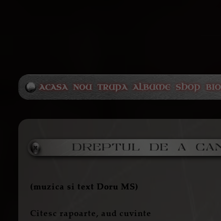
ACASA
NOU
TRUPA
ALBUME
SHOP
BI
DREPTUL DE A CA
(muzica si text Doru MS)
Citesc rapoarte, aud cuvinte