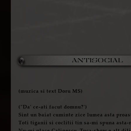
ANTISOCIAL
(muzica si text Doru MS)
("Da' ce-ati facut domnu?')
Sint un baiat cuminte zice lumea asta proas
Toti tiganii si coclitii tin sa-mi spuna asta-
Nu-mi place Calinescu, Tuca-show e alt dil