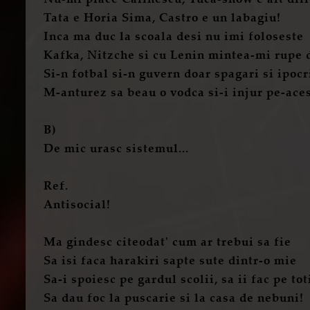
Tata e Horia Sima, Castro e un labagiu!
Inca ma duc la scoala desi nu imi foloseste
Kafka, Nitzche si cu Lenin mintea-mi rupe 
Si-n fotbal si-n guvern doar spagari si ipocr
M-anturez sa beau o vodca si-i injur pe-aces
B)
De mic urasc sistemul...
Ref.
Antisocial!
Ma gindesc citeodat' cum ar trebui sa fie
Sa isi faca harakiri sapte sute dintr-o mie
Sa-i spoiesc pe gardul scolii, sa ii fac pe to
Sa dau foc la puscarie si la casa de nebuni!